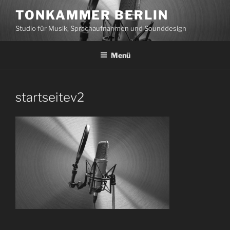
Zum
TONKAMMER BERLIN
Inhalt
Studio für Musik, Sprachaufnahmen und Sounddesign
springen
Menü
startseitev2