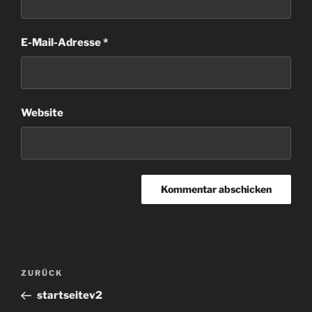
E-Mail-Adresse
*
Website
Beitragsnavigation
Vorheriger
ZURÜCK
Beitrag
startseitev2