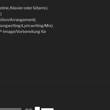
oline, Klavier oder Gitarre.)
)
tion/Arrangement).
ongwriting/Lyricwriting/Mix).
-Image/Vorbereitung für
Pfeiltasten
00:00