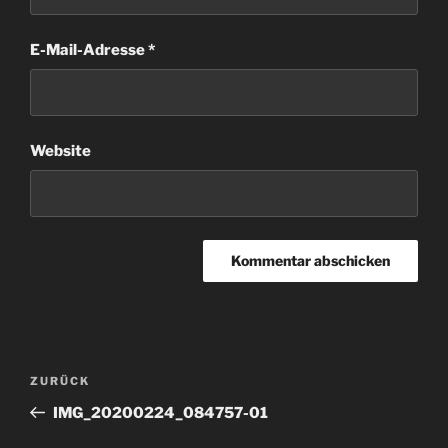
E-Mail-Adresse
*
Website
Beitragsnavigation
Vorheriger
ZURÜCK
Beitrag
IMG_20200224_084757-01