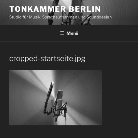
Zum
TONKAMMER BERLIN
Inhalt
Studio für Musik, Sprachaufnahmen und Sounddesign
springen
Menü
cropped-startseite.jpg