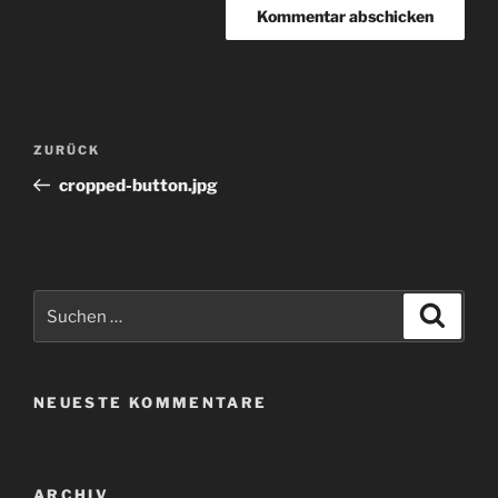
Beitragsnavigation
Vorheriger
ZURÜCK
Beitrag
cropped-button.jpg
Suchen
Suche
nach:
NEUESTE KOMMENTARE
ARCHIV