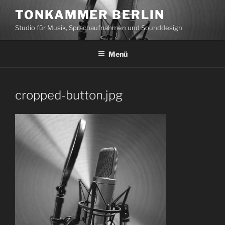
Zum
TONKAMMER BERLIN
Inhalt
Studio für Musik, Sprachaufnahmen und Sounddesign
springen
Menü
cropped-button.jpg